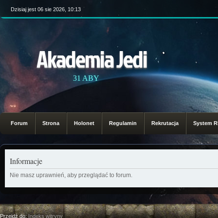
Dzisiaj jest 06 sie 2026, 10:13
Akademia Jedi
31 ABY
Forum
Strona
Holonet
Regulamin
Rekrutacja
System 
Informacje
Nie masz uprawnień, aby przeglądać to forum.
Przejdź do:
Indeks witryny