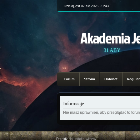
Dzisiaj jest 07 sie 2026, 21:43
Akademia J
31 ABY
Forum
Strona
Holonet
Regula
Informacje
Nie masz uprawnień, aby przeglądać to foru
Przejdź do:
Indeks witryny