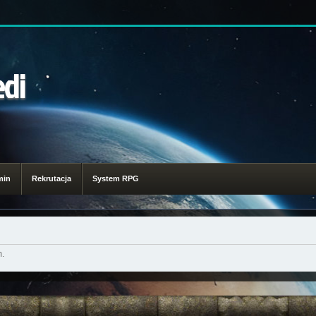
edi
min
Rekrutacja
System RPG
m.