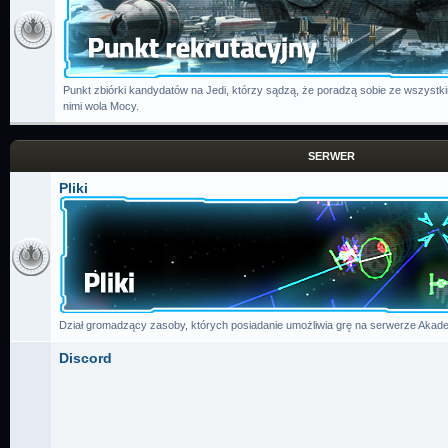
Punkt zbiórki kandydatów na Jedi, którzy sądzą, że poradzą sobie ze wszystk
nimi wola Mocy.
SERWER
Pliki
Dział gromadzący zasoby, których posiadanie umożliwia grę na serwerze Akade
Discord