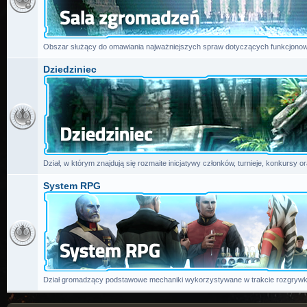
Obszar służący do omawiania najważniejszych spraw dotyczących funkcjonow
Dziedziniec
Dział, w którym znajdują się rozmaite inicjatywy członków, turnieje, konkursy or
System RPG
Dział gromadzący podstawowe mechaniki wykorzystywane w trakcie rozgrywk