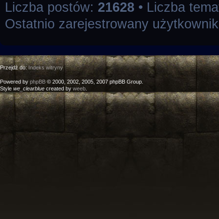
Liczba postów:
21628
• Liczba tem
Ostatnio zarejestrowany użytkowni
Przejdź do:
Indeks witryny
Powered by
phpBB
© 2000, 2002, 2005, 2007 phpBB Group.
Style
we_clearblue
created by
weeb
.