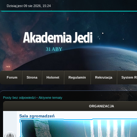
Dzisiaj jest 09 sie 2026, 15:24
Akademia Jedi
31 ABY
Forum
Strona
Holonet
Regulamin
Rekrutacja
System 
Posty bez odpowiedzi
•
Aktywne tematy
ORGANIZACJA
Sala zgromadzeń