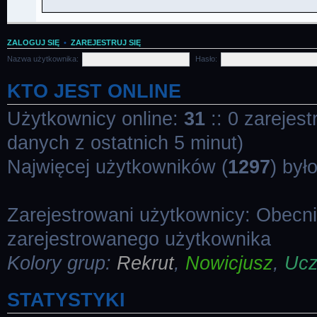
ZALOGUJ SIĘ
•
ZAREJESTRUJ SIĘ
Nazwa użytkownika:
Hasło:
KTO JEST ONLINE
Użytkownicy online:
31
:: 0 zarejes
danych z ostatnich 5 minut)
Najwięcej użytkowników (
1297
) był
Zarejestrowani użytkownicy: Obecn
zarejestrowanego użytkownika
Kolory grup:
Rekrut
,
Nowicjusz
,
Uc
STATYSTYKI