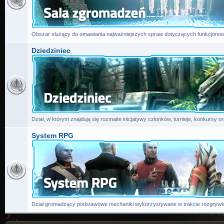
Obszar służący do omawiania najważniejszych spraw dotyczących funkcjonow
Dziedziniec
Dział, w którym znajdują się rozmaite inicjatywy członków, turnieje, konkursy or
System RPG
Dział gromadzący podstawowe mechaniki wykorzystywane w trakcie rozgrywk