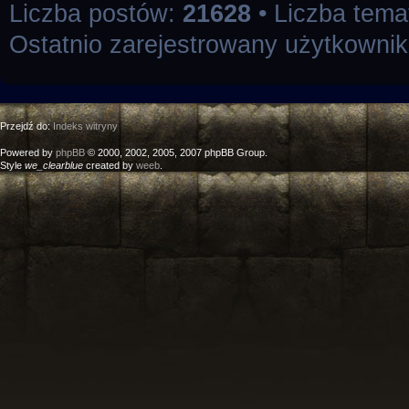
Liczba postów:
21628
• Liczba tem
Ostatnio zarejestrowany użytkowni
Przejdź do:
Indeks witryny
Powered by
phpBB
© 2000, 2002, 2005, 2007 phpBB Group.
Style
we_clearblue
created by
weeb
.