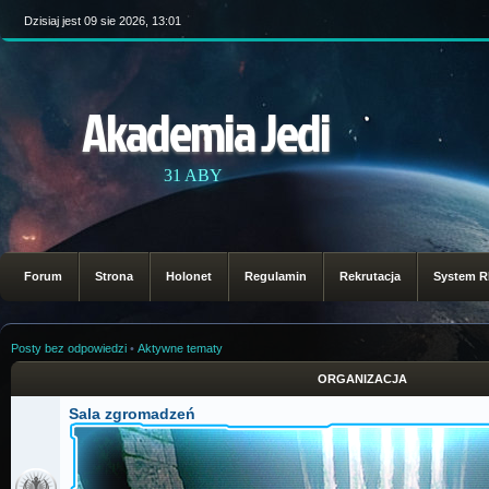
Dzisiaj jest 09 sie 2026, 13:01
Akademia Jedi
31 ABY
Forum
Strona
Holonet
Regulamin
Rekrutacja
System 
Posty bez odpowiedzi
•
Aktywne tematy
ORGANIZACJA
Sala zgromadzeń