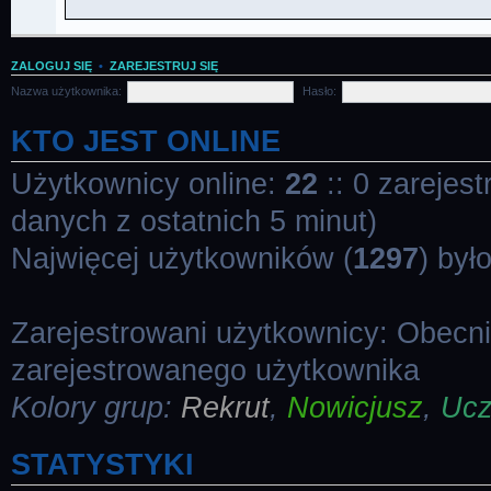
ZALOGUJ SIĘ
•
ZAREJESTRUJ SIĘ
Nazwa użytkownika:
Hasło:
KTO JEST ONLINE
Użytkownicy online:
22
:: 0 zarejes
danych z ostatnich 5 minut)
Najwięcej użytkowników (
1297
) był
Zarejestrowani użytkownicy: Obecn
zarejestrowanego użytkownika
Kolory grup:
Rekrut
,
Nowicjusz
,
Uc
STATYSTYKI