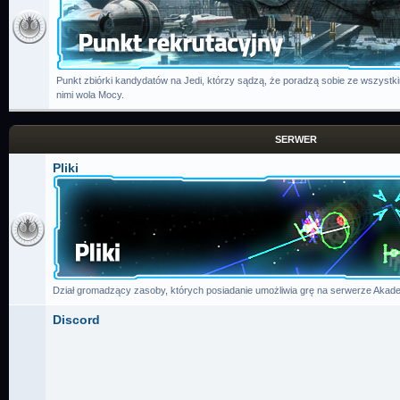
Punkt zbiórki kandydatów na Jedi, którzy sądzą, że poradzą sobie ze wszystk
nimi wola Mocy.
SERWER
Pliki
Dział gromadzący zasoby, których posiadanie umożliwia grę na serwerze Akade
Discord