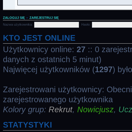
ZALOGUJ SIĘ
•
ZAREJESTRUJ SIĘ
Nazwa użytkownika:
Hasło:
KTO JEST ONLINE
Użytkownicy online:
27
:: 0 zarejes
danych z ostatnich 5 minut)
Najwięcej użytkowników (
1297
) był
Zarejestrowani użytkownicy: Obecn
zarejestrowanego użytkownika
Kolory grup:
Rekrut
,
Nowicjusz
,
Uc
STATYSTYKI