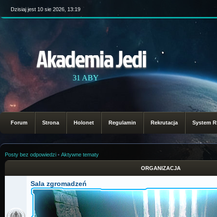
Dzisiaj jest 10 sie 2026, 13:19
Akademia Jedi
31 ABY
Forum
Strona
Holonet
Regulamin
Rekrutacja
System 
Posty bez odpowiedzi
•
Aktywne tematy
ORGANIZACJA
Sala zgromadzeń