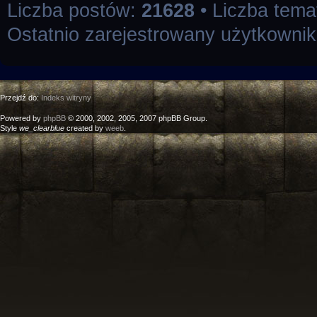
Liczba postów:
21628
• Liczba tem
Ostatnio zarejestrowany użytkowni
Przejdź do:
Indeks witryny
Powered by
phpBB
© 2000, 2002, 2005, 2007 phpBB Group.
Style
we_clearblue
created by
weeb
.