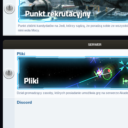
Punkt zbiórki kandydatów na Jedi, którzy sądzą, że poradzą sobie ze wszystk
nimi wola Mocy.
SERWER
Pliki
Dział gromadzący zasoby, których posiadanie umożliwia grę na serwerze Akade
Discord