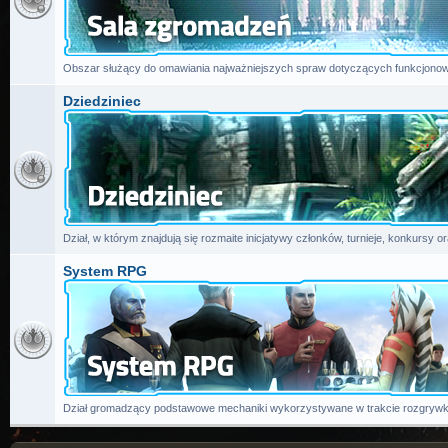
Obszar służący do omawiania najważniejszych spraw dotyczących funkcjonow
Dziedziniec
Dział, w którym znajdują się rozmaite inicjatywy członków, turnieje, konkursy or
System RPG
Dział gromadzący podstawowe mechaniki wykorzystywane w trakcie rozgrywk