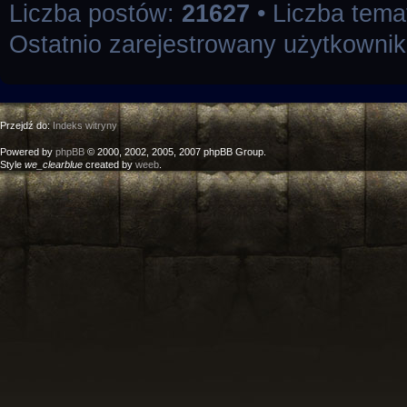
Liczba postów:
21627
• Liczba tem
Ostatnio zarejestrowany użytkowni
Przejdź do:
Indeks witryny
Powered by
phpBB
© 2000, 2002, 2005, 2007 phpBB Group.
Style
we_clearblue
created by
weeb
.