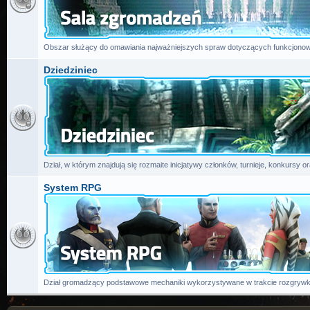
Obszar służący do omawiania najważniejszych spraw dotyczących funkcjonow
Dziedziniec
Dział, w którym znajdują się rozmaite inicjatywy członków, turnieje, konkursy or
System RPG
Dział gromadzący podstawowe mechaniki wykorzystywane w trakcie rozgrywk