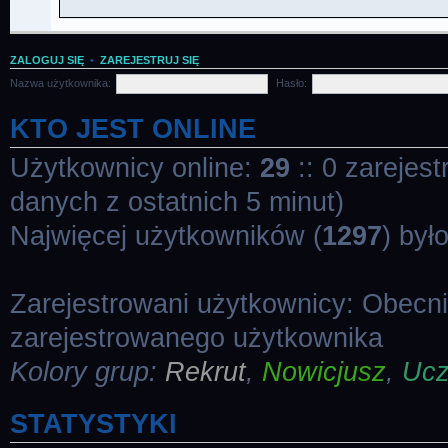
ZALOGUJ SIĘ
•
ZAREJESTRUJ SIĘ
Nazwa użytkownika:
Hasło:
KTO JEST ONLINE
Użytkownicy online:
29
:: 0 zarejes
danych z ostatnich 5 minut)
Najwięcej użytkowników (
1297
) był
Zarejestrowani użytkownicy: Obecn
zarejestrowanego użytkownika
Kolory grup:
Rekrut
,
Nowicjusz
,
Uc
STATYSTYKI