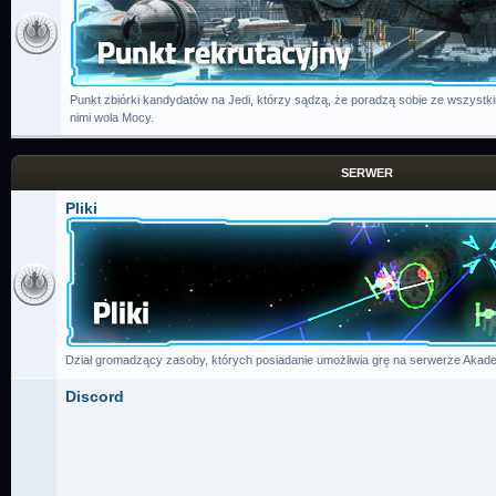
Punkt zbiórki kandydatów na Jedi, którzy sądzą, że poradzą sobie ze wszystk
nimi wola Mocy.
SERWER
Pliki
Dział gromadzący zasoby, których posiadanie umożliwia grę na serwerze Akade
Discord