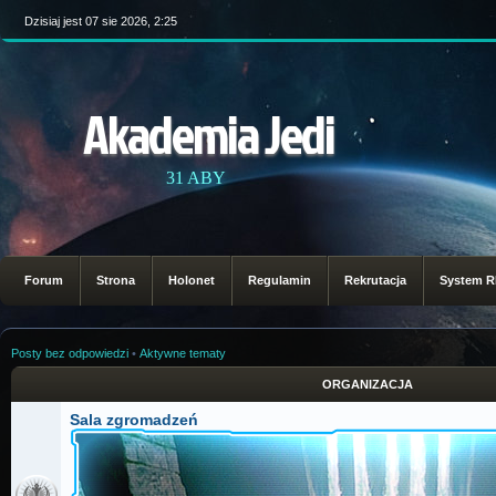
Dzisiaj jest 07 sie 2026, 2:25
Akademia Jedi
31 ABY
Forum
Strona
Holonet
Regulamin
Rekrutacja
System 
Posty bez odpowiedzi
•
Aktywne tematy
ORGANIZACJA
Sala zgromadzeń