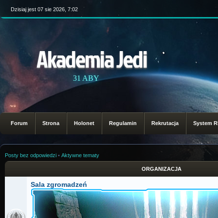
Dzisiaj jest 07 sie 2026, 7:02
Akademia Jedi
31 ABY
Forum
Strona
Holonet
Regulamin
Rekrutacja
System 
Posty bez odpowiedzi
•
Aktywne tematy
ORGANIZACJA
Sala zgromadzeń