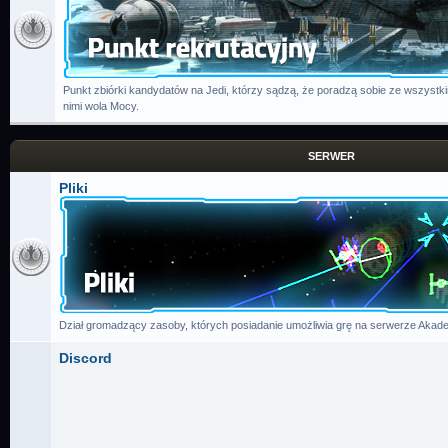
Punkt zbiórki kandydatów na Jedi, którzy sądzą, że poradzą sobie ze wszystk
nimi wola Mocy.
SERWER
Pliki
Dział gromadzący zasoby, których posiadanie umożliwia grę na serwerze Akade
Discord