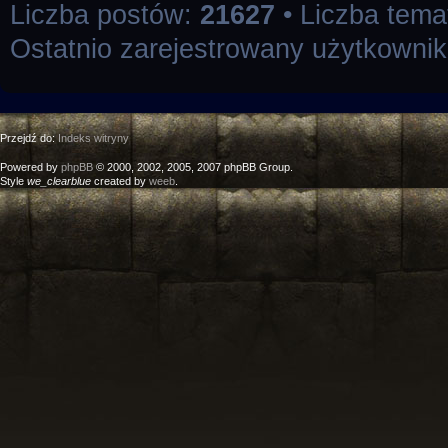
Liczba postów:
21627
• Liczba tem
Ostatnio zarejestrowany użytkowni
Przejdź do:
Indeks witryny
Powered by
phpBB
© 2000, 2002, 2005, 2007 phpBB Group.
Style
we_clearblue
created by
weeb
.