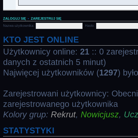
ZALOGUJ SIĘ
•
ZAREJESTRUJ SIĘ
Nazwa użytkownika:
Hasło:
KTO JEST ONLINE
Użytkownicy online:
21
:: 0 zarejes
danych z ostatnich 5 minut)
Najwięcej użytkowników (
1297
) był
Zarejestrowani użytkownicy: Obecn
zarejestrowanego użytkownika
Kolory grup:
Rekrut
,
Nowicjusz
,
Uc
STATYSTYKI