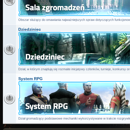
Obszar służący do omawiania najważniejszych spraw dotyczących funkcjonow
Dziedziniec
Dział, w którym znajdują się rozmaite inicjatywy członków, turnieje, konkursy or
System RPG
Dział gromadzący podstawowe mechaniki wykorzystywane w trakcie rozgrywk