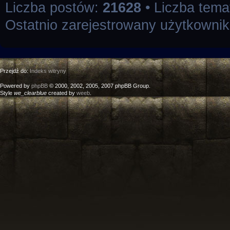
Liczba postów:
21628
• Liczba tem
Ostatnio zarejestrowany użytkowni
Przejdź do:
Indeks witryny
Powered by
phpBB
© 2000, 2002, 2005, 2007 phpBB Group.
Style
we_clearblue
created by
weeb
.