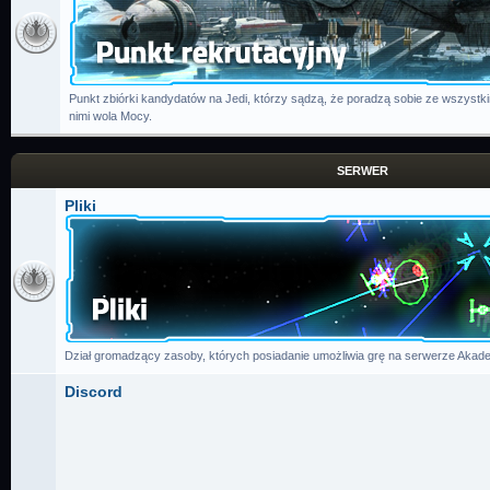
Punkt zbiórki kandydatów na Jedi, którzy sądzą, że poradzą sobie ze wszystk
nimi wola Mocy.
SERWER
Pliki
Dział gromadzący zasoby, których posiadanie umożliwia grę na serwerze Akade
Discord