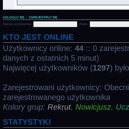
ZALOGUJ SIĘ
•
ZAREJESTRUJ SIĘ
Nazwa użytkownika:
Hasło:
KTO JEST ONLINE
Użytkownicy online:
44
:: 0 zarejes
danych z ostatnich 5 minut)
Najwięcej użytkowników (
1297
) był
Zarejestrowani użytkownicy: Obecn
zarejestrowanego użytkownika
Kolory grup:
Rekrut
,
Nowicjusz
,
Uc
STATYSTYKI