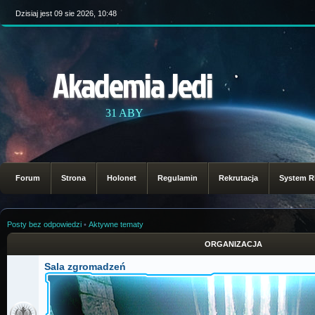
Dzisiaj jest 09 sie 2026, 10:48
Akademia Jedi
31 ABY
Forum
Strona
Holonet
Regulamin
Rekrutacja
System 
Posty bez odpowiedzi
•
Aktywne tematy
ORGANIZACJA
Sala zgromadzeń