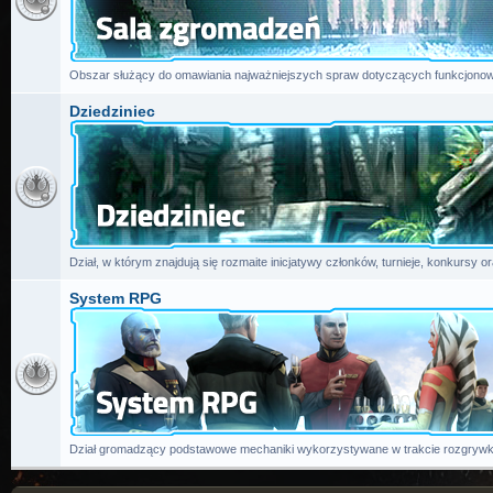
Obszar służący do omawiania najważniejszych spraw dotyczących funkcjonow
Dziedziniec
Dział, w którym znajdują się rozmaite inicjatywy członków, turnieje, konkursy or
System RPG
Dział gromadzący podstawowe mechaniki wykorzystywane w trakcie rozgrywk