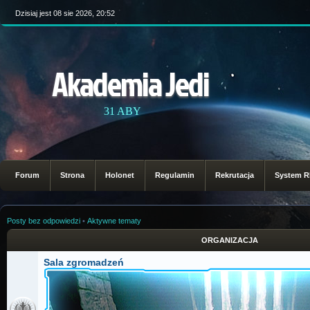
Dzisiaj jest 08 sie 2026, 20:52
Akademia Jedi
31 ABY
Forum
Strona
Holonet
Regulamin
Rekrutacja
System 
Posty bez odpowiedzi
•
Aktywne tematy
ORGANIZACJA
Sala zgromadzeń