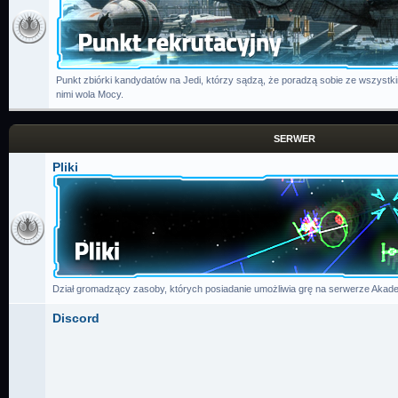
Punkt zbiórki kandydatów na Jedi, którzy sądzą, że poradzą sobie ze wszystk
nimi wola Mocy.
SERWER
Pliki
Dział gromadzący zasoby, których posiadanie umożliwia grę na serwerze Akade
Discord