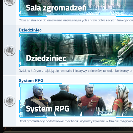
Obszar służący do omawiania najważniejszych spraw dotyczących funkcjonow
Dziedziniec
Dział, w którym znajdują się rozmaite inicjatywy członków, turnieje, konkursy or
System RPG
Dział gromadzący podstawowe mechaniki wykorzystywane w trakcie rozgrywk