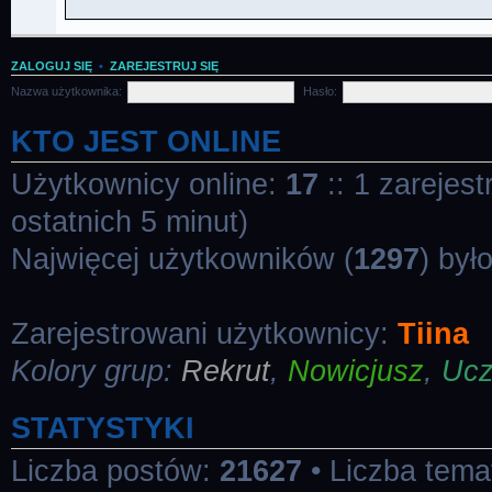
ZALOGUJ SIĘ
•
ZAREJESTRUJ SIĘ
Nazwa użytkownika:
Hasło:
KTO JEST ONLINE
Użytkownicy online:
17
:: 1 zarejes
ostatnich 5 minut)
Najwięcej użytkowników (
1297
) był
Zarejestrowani użytkownicy:
Tiina
Kolory grup:
Rekrut
,
Nowicjusz
,
Uc
STATYSTYKI
Liczba postów:
21627
• Liczba tem