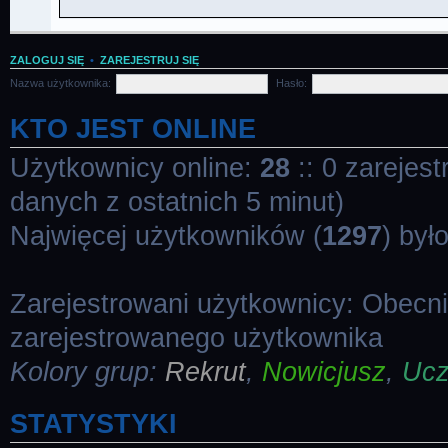
ZALOGUJ SIĘ
•
ZAREJESTRUJ SIĘ
Nazwa użytkownika:
Hasło:
KTO JEST ONLINE
Użytkownicy online:
28
:: 0 zarejes
danych z ostatnich 5 minut)
Najwięcej użytkowników (
1297
) był
Zarejestrowani użytkownicy: Obecn
zarejestrowanego użytkownika
Kolory grup:
Rekrut
,
Nowicjusz
,
Uc
STATYSTYKI