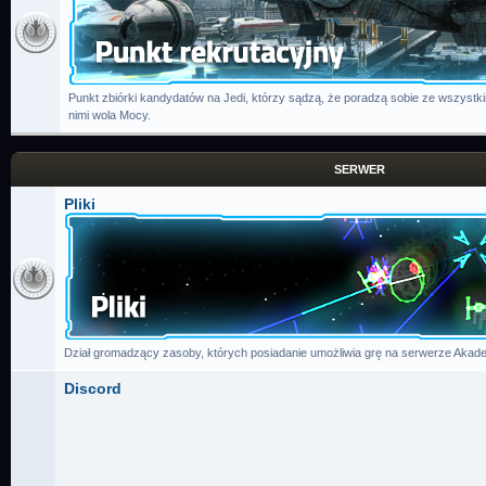
Punkt zbiórki kandydatów na Jedi, którzy sądzą, że poradzą sobie ze wszystk
nimi wola Mocy.
SERWER
Pliki
Dział gromadzący zasoby, których posiadanie umożliwia grę na serwerze Akade
Discord