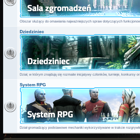
Obszar służący do omawiania najważniejszych spraw dotyczących funkcjonow
Dziedziniec
Dział, w którym znajdują się rozmaite inicjatywy członków, turnieje, konkursy or
System RPG
Dział gromadzący podstawowe mechaniki wykorzystywane w trakcie rozgrywk