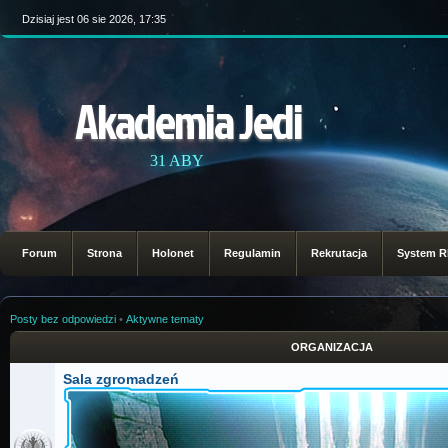
Dzisiaj jest 06 sie 2026, 17:35
Akademia Jedi
31 ABY
Forum
Strona
Holonet
Regulamin
Rekrutacja
System 
Posty bez odpowiedzi
•
Aktywne tematy
ORGANIZACJA
Sala zgromadzeń