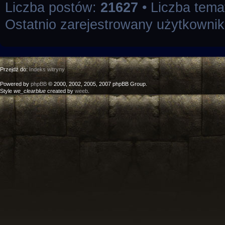
Liczba postów:
21627
• Liczba tem
Ostatnio zarejestrowany użytkowni
Przejdź do:
Indeks witryny
Powered by
phpBB
© 2000, 2002, 2005, 2007 phpBB Group.
Style
we_clearblue
created by
weeb
.