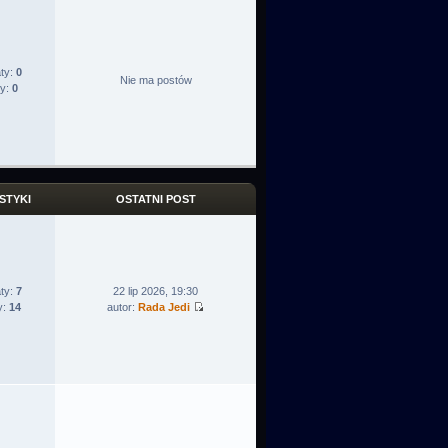
ty:
0
Nie ma postów
ty:
0
STYKI
OSTATNI POST
ty:
7
22 lip 2026, 19:30
y:
14
autor:
Rada Jedi