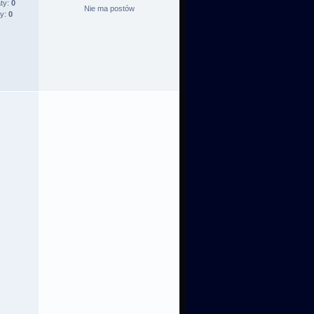
ty:
0
Nie ma postów
ty:
0