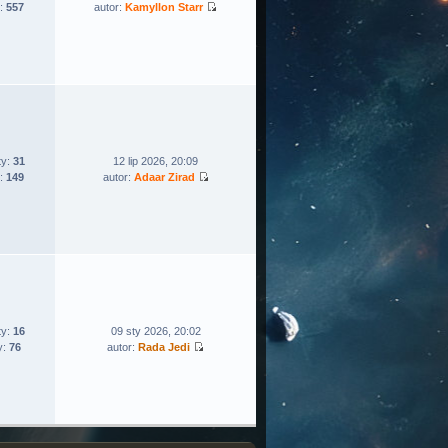
:
557
autor:
Kamyllon Starr
ty:
31
12 lip 2026, 20:09
:
149
autor:
Adaar Zirad
ty:
16
09 sty 2026, 20:02
y:
76
autor:
Rada Jedi