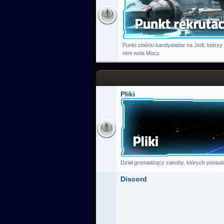
Punkt zbiórki kandydatów na Jedi, którzy
nimi wola Mocy.
Pliki
Dział gromadzący zasoby, których posiada
Discord