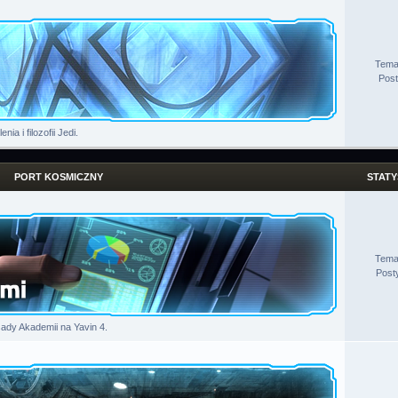
Tema
Pos
a i filozofii Jedi.
PORT KOSMICZNY
STATY
Tema
Post
ady Akademii na Yavin 4.