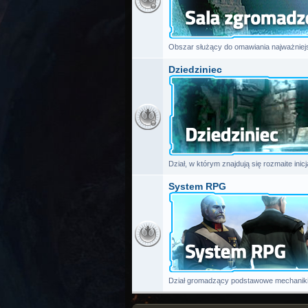
Obszar służący do omawiania najważniej
Dziedziniec
Dział, w którym znajdują się rozmaite inic
System RPG
Dział gromadzący podstawowe mechaniki