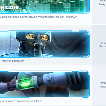
Temat
Posty
tkie informacje o przeróżnych wydarzeniach i misjach, w których
Tema
Posty
 i rannych pacjentów.
Tema
Posty
 oraz ulepszania mieczy świetlnych.