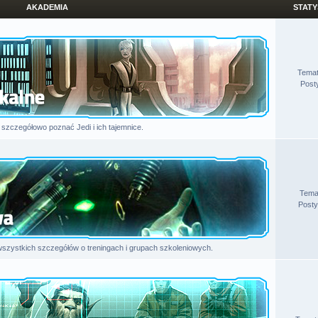
AKADEMIA
STATY
Tema
Post
szczegółowo poznać Jedi i ich tajemnice.
Tema
Posty
szystkich szczegółów o treningach i grupach szkoleniowych.