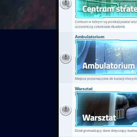
Centrum w którym są przekazywane wszys
uczestniczą członkowie Akademii.
Ambulatorium
Miejsce przeznaczone do kuracji chorych
Warsztat
Dział gromadzący dane dotyczący budowy