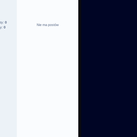
ty:
0
Nie ma postów
ty:
0