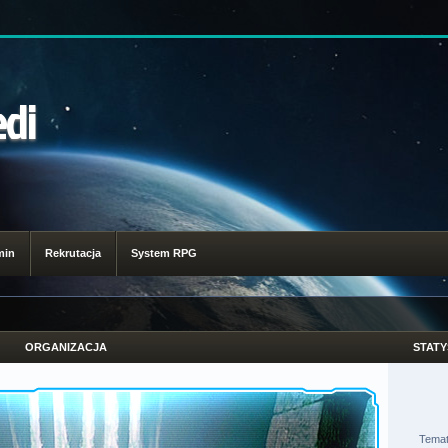
edi
min
Rekrutacja
System RPG
ORGANIZACJA
STATY
Tema