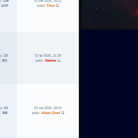
y:
138
01 sie 2026, 16:12
:
1237
autor:
Tiina
ty:
23
02 lip 2026, 21:28
:
301
autor:
Samus
ty:
23
03 sie 2026, 18:23
:
388
autor:
Adaar Zirad