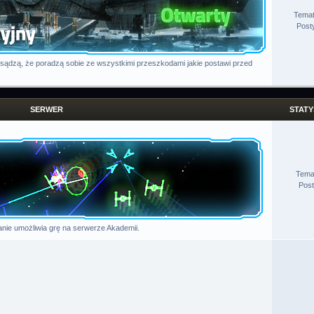
Tema
Post
 sądzą, że poradzą sobie ze wszystkimi przeszkodami jakie postawi przed
SERWER
STATY
Tema
Pos
nie umożliwia grę na serwerze Akademii.