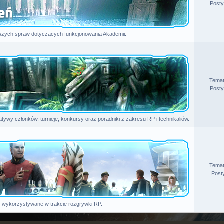
Posty
szych spraw dotyczących funkcjonowania Akademii.
Tema
Posty
jatywy członków, turnieje, konkursy oraz poradniki z zakresu RP i technikaliów.
Tema
Post
 wykorzystywane w trakcie rozgrywki RP.