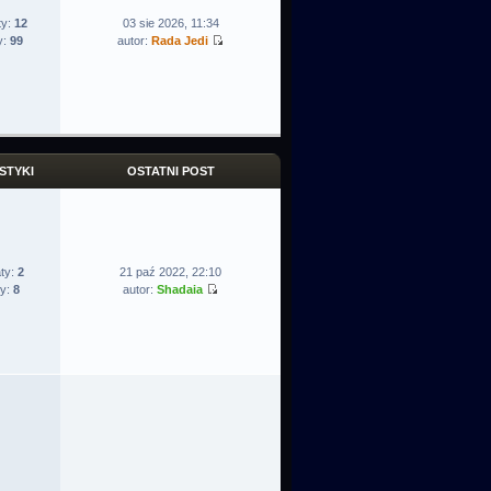
ty:
12
03 sie 2026, 11:34
y:
99
autor:
Rada Jedi
STYKI
OSTATNI POST
ty:
2
21 paź 2022, 22:10
ty:
8
autor:
Shadaia