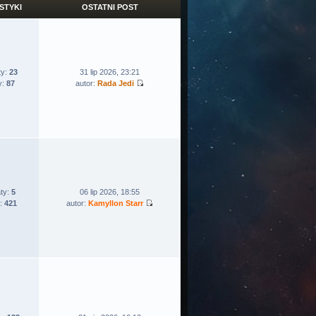
STYKI
OSTATNI POST
ty:
23
31 lip 2026, 23:21
y:
87
autor:
Rada Jedi
ty:
5
06 lip 2026, 18:55
:
421
autor:
Kamyllon Starr