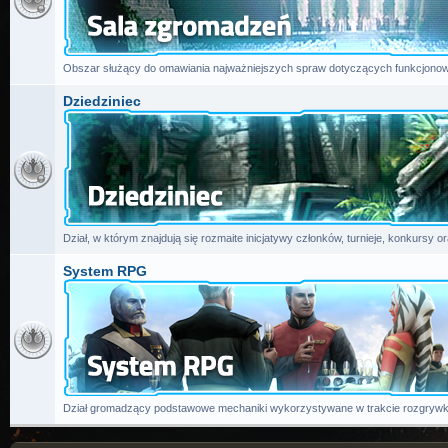
Obszar służący do omawiania najważniejszych spraw dotyczących funkcjonow
Dziedziniec
Dział, w którym znajdują się rozmaite inicjatywy członków, turnieje, konkursy or
System RPG
Dział gromadzący podstawowe mechaniki wykorzystywane w trakcie rozgrywk