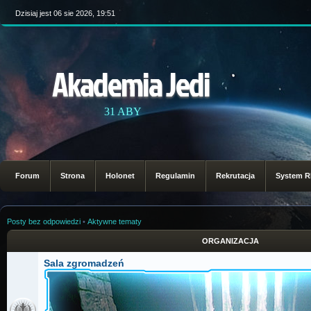
Dzisiaj jest 06 sie 2026, 19:51
Akademia Jedi
31 ABY
Forum
Strona
Holonet
Regulamin
Rekrutacja
System 
Posty bez odpowiedzi
•
Aktywne tematy
ORGANIZACJA
Sala zgromadzeń