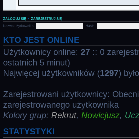
ZALOGUJ SIĘ
•
ZAREJESTRUJ SIĘ
Nazwa użytkownika:
Hasło:
KTO JEST ONLINE
Użytkownicy online:
27
:: 0 zarejes
ostatnich 5 minut)
Najwięcej użytkowników (
1297
) był
Zarejestrowani użytkownicy: Obecn
zarejestrowanego użytkownika
Kolory grup:
Rekrut
,
Nowicjusz
,
Uc
STATYSTYKI