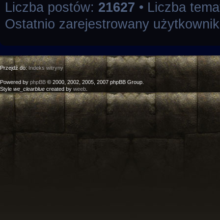
Liczba postów:
21627
• Liczba tem
Ostatnio zarejestrowany użytkowni
Przejdź do:
Indeks witryny
Powered by
phpBB
© 2000, 2002, 2005, 2007 phpBB Group.
Style
we_clearblue
created by
weeb
.