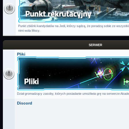
Punkt zbiórki kandydatów na Jedi, którzy sądzą, że poradzą sobie ze wszystk
nimi wola Mocy.
SERWER
Pliki
Dział gromadzący zasoby, których posiadanie umożliwia grę na serwerze Akade
Discord