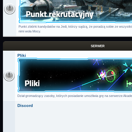
Punkt zbiórki kandydatów na Jedi, którzy sądzą, że poradzą sobie ze wszystk
nimi wola Mocy.
SERWER
Pliki
Dział gromadzący zasoby, których posiadanie umożliwia grę na serwerze Akade
Discord