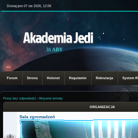
Dzisiaj jest 07 sie 2026, 12:06
Akademia Jedi
31 ABY
Forum
Strona
Holonet
Regulamin
Rekrutacja
System 
Posty bez odpowiedzi
•
Aktywne tematy
ORGANIZACJA
Sala zgromadzeń