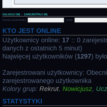
ZALOGUJ SIĘ
•
ZAREJESTRUJ SIĘ
Nazwa użytkownika:
Hasło:
KTO JEST ONLINE
Użytkownicy online:
17
:: 0 zarejes
danych z ostatnich 5 minut)
Najwięcej użytkowników (
1297
) był
Zarejestrowani użytkownicy: Obecn
zarejestrowanego użytkownika
Kolory grup:
Rekrut
,
Nowicjusz
,
Uc
STATYSTYKI