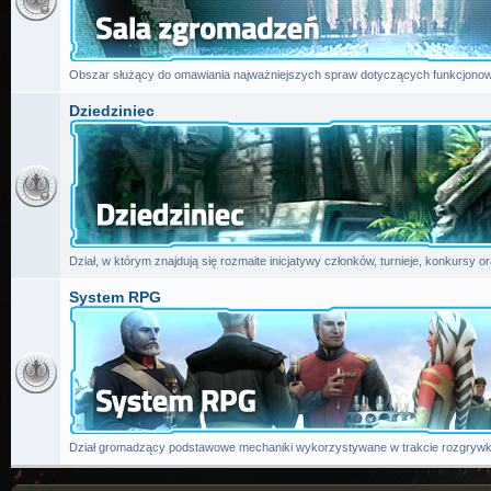
Obszar służący do omawiania najważniejszych spraw dotyczących funkcjonow
Dziedziniec
Dział, w którym znajdują się rozmaite inicjatywy członków, turnieje, konkursy or
System RPG
Dział gromadzący podstawowe mechaniki wykorzystywane w trakcie rozgrywk