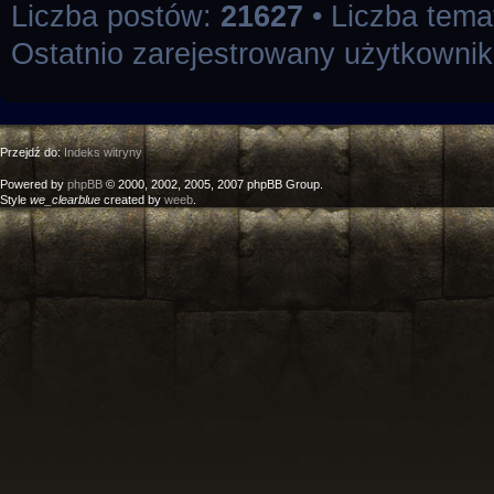
Liczba postów:
21627
• Liczba tem
Ostatnio zarejestrowany użytkowni
Przejdź do:
Indeks witryny
Powered by
phpBB
© 2000, 2002, 2005, 2007 phpBB Group.
Style
we_clearblue
created by
weeb
.