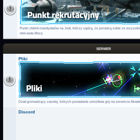
Punkt zbiórki kandydatów na Jedi, którzy sądzą, że poradzą sobie ze wszystk
nimi wola Mocy.
SERWER
Pliki
Dział gromadzący zasoby, których posiadanie umożliwia grę na serwerze Akade
Discord