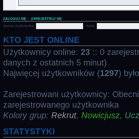
ZALOGUJ SIĘ
•
ZAREJESTRUJ SIĘ
Nazwa użytkownika:
Hasło:
KTO JEST ONLINE
Użytkownicy online:
23
:: 0 zarejes
danych z ostatnich 5 minut)
Najwięcej użytkowników (
1297
) był
Zarejestrowani użytkownicy: Obecn
zarejestrowanego użytkownika
Kolory grup:
Rekrut
,
Nowicjusz
,
Uc
STATYSTYKI