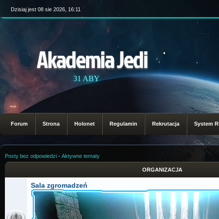
Dzisiaj jest 08 sie 2026, 16:11
Akademia Jedi
31 ABY
Forum
Strona
Holonet
Regulamin
Rekrutacja
System 
Posty bez odpowiedzi
•
Aktywne tematy
ORGANIZACJA
Sala zgromadzeń