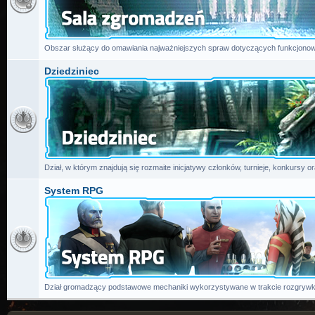
Obszar służący do omawiania najważniejszych spraw dotyczących funkcjonow
Dziedziniec
Dział, w którym znajdują się rozmaite inicjatywy członków, turnieje, konkursy or
System RPG
Dział gromadzący podstawowe mechaniki wykorzystywane w trakcie rozgrywk