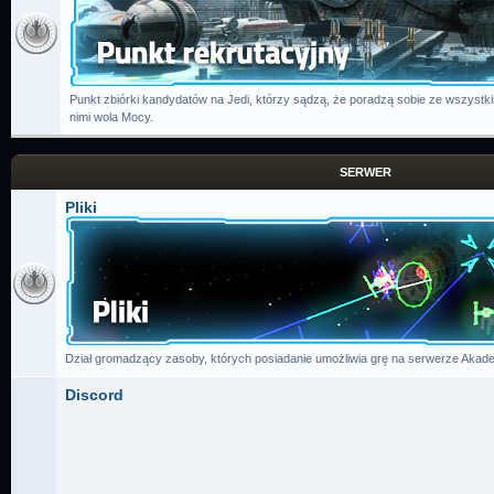
Punkt zbiórki kandydatów na Jedi, którzy sądzą, że poradzą sobie ze wszystk
nimi wola Mocy.
SERWER
Pliki
Dział gromadzący zasoby, których posiadanie umożliwia grę na serwerze Akade
Discord