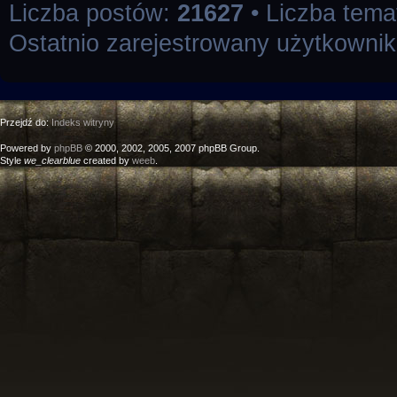
Liczba postów:
21627
• Liczba tem
Ostatnio zarejestrowany użytkowni
Przejdź do:
Indeks witryny
Powered by
phpBB
© 2000, 2002, 2005, 2007 phpBB Group.
Style
we_clearblue
created by
weeb
.