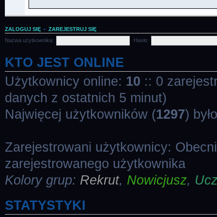
ZALOGUJ SIĘ
•
ZAREJESTRUJ SIĘ
Nazwa użytkownika:
Hasło:
KTO JEST ONLINE
Użytkownicy online:
10
:: 0 zarejes
danych z ostatnich 5 minut)
Najwięcej użytkowników (
1297
) był
Zarejestrowani użytkownicy: Obecn
zarejestrowanego użytkownika
Kolory grup:
Rekrut
,
Nowicjusz
,
Uc
STATYSTYKI