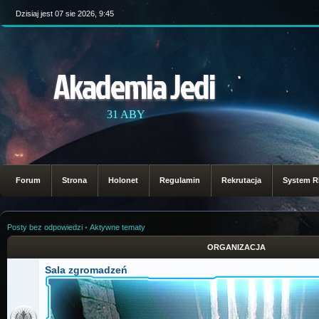
Dzisiaj jest 07 sie 2026, 9:45
Akademia Jedi
31 ABY
Forum
Strona
Holonet
Regulamin
Rekrutacja
System 
Posty bez odpowiedzi
•
Aktywne tematy
ORGANIZACJA
Sala zgromadzeń