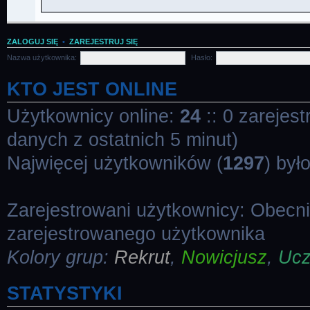
ZALOGUJ SIĘ
•
ZAREJESTRUJ SIĘ
Nazwa użytkownika:
Hasło:
KTO JEST ONLINE
Użytkownicy online:
24
:: 0 zarejes
danych z ostatnich 5 minut)
Najwięcej użytkowników (
1297
) był
Zarejestrowani użytkownicy: Obecn
zarejestrowanego użytkownika
Kolory grup:
Rekrut
,
Nowicjusz
,
Uc
STATYSTYKI