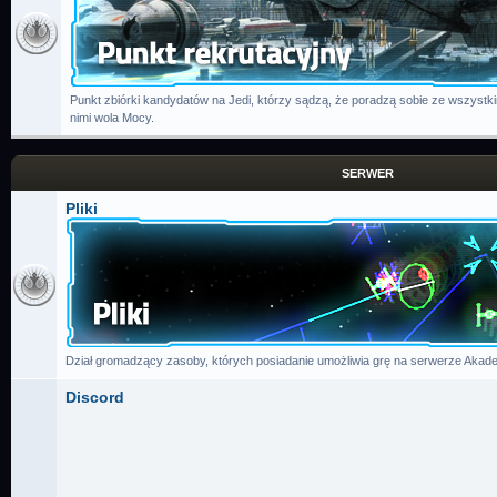
Punkt zbiórki kandydatów na Jedi, którzy sądzą, że poradzą sobie ze wszystk
nimi wola Mocy.
SERWER
Pliki
Dział gromadzący zasoby, których posiadanie umożliwia grę na serwerze Akade
Discord