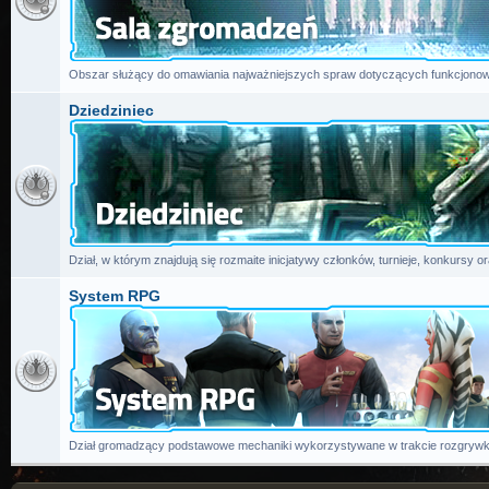
Obszar służący do omawiania najważniejszych spraw dotyczących funkcjonow
Dziedziniec
Dział, w którym znajdują się rozmaite inicjatywy członków, turnieje, konkursy or
System RPG
Dział gromadzący podstawowe mechaniki wykorzystywane w trakcie rozgrywk