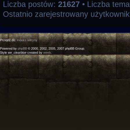
Liczba postów:
21627
• Liczba tem
Ostatnio zarejestrowany użytkowni
Przejdź do:
Indeks witryny
Powered by
phpBB
© 2000, 2002, 2005, 2007 phpBB Group.
Style
we_clearblue
created by
weeb
.