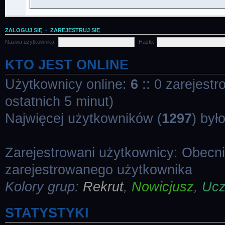
ZALOGUJ SIĘ
•
ZAREJESTRUJ SIĘ
Nazwa użytkownika:
Hasło:
KTO JEST ONLINE
Użytkownicy online:
6
:: 0 zarejestr
ostatnich 5 minut)
Najwięcej użytkowników (
1297
) był
Zarejestrowani użytkownicy: Obecn
zarejestrowanego użytkownika
Kolory grup:
Rekrut
,
Nowicjusz
,
Uc
STATYSTYKI