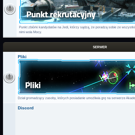
Punkt zbiórki kandydatów na Jedi, którzy sądzą, że poradzą sobie ze wszystk
nimi wola Mocy.
SERWER
Pliki
Dział gromadzący zasoby, których posiadanie umożliwia grę na serwerze Akade
Discord