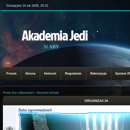
Dzisiaj jest 10 sie 2026, 20:31
Akademia Jedi
31 ABY
Forum
Strona
Holonet
Regulamin
Rekrutacja
System 
Posty bez odpowiedzi
•
Aktywne tematy
ORGANIZACJA
Sala zgromadzeń