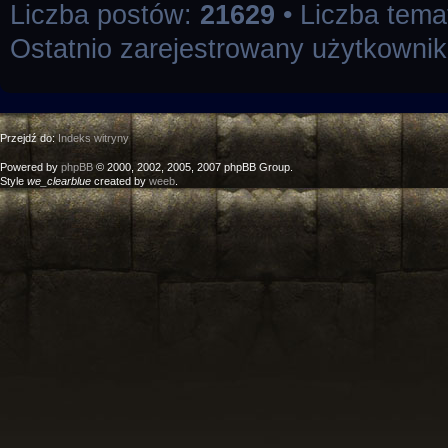
Liczba postów:
21629
• Liczba tem
Ostatnio zarejestrowany użytkowni
Przejdź do:
Indeks witryny
Powered by
phpBB
© 2000, 2002, 2005, 2007 phpBB Group.
Style
we_clearblue
created by
weeb
.