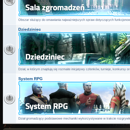
Obszar służący do omawiania najważniejszych spraw dotyczących funkcjonow
Dziedziniec
Dział, w którym znajdują się rozmaite inicjatywy członków, turnieje, konkursy or
System RPG
Dział gromadzący podstawowe mechaniki wykorzystywane w trakcie rozgrywk