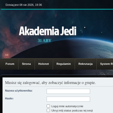
Dzisiaj jest 08 sie 2026, 19:36
Akademia Jedi
31 ABY
Forum
Strona
Holonet
Regulamin
Rekrutacja
System 
Musisz się zalogować, aby zobaczyć informacje o grupie.
Nazwa użytkownika:
Hasło:
Loguj mnie automatycznie
Ukryj mój status podczas tej sesji