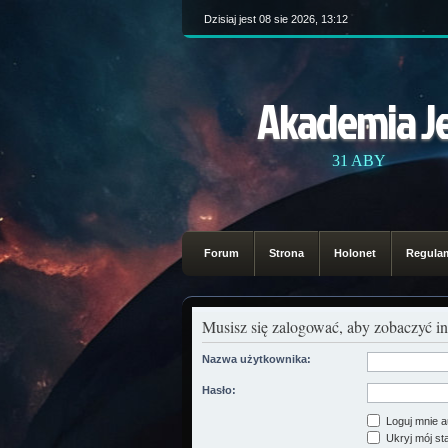
Dzisiaj jest 08 sie 2026, 13:12
Akademia J
31 ABY
Forum
Strona
Holonet
Regula
Musisz się zalogować, aby zobaczyć in
Nazwa użytkownika:
Hasło:
Loguj mnie a
Ukryj mój sta