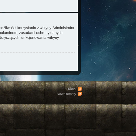
żliwości korzystania z witryny. Administrator
regulaminem, zasadami ochrony danych
otyczących funkcjonowania witryny.
Kanał
Nowe tematy