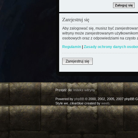
Zarejestruj się
Aby zalogować się, musisz być zarejestrowany
witryny może zarejestrowanym użytkownikom
osobowych oraz z odpowiedziami na często z
Regulamin
|
Zasady ochrony danych osob
Zarejestruj się
Przejdź do:
Indeks witryny
Powered by
phpBB
© 2000, 2002, 2005, 2007 phpBB G
Style
we_clearblue
created by
weeb
.