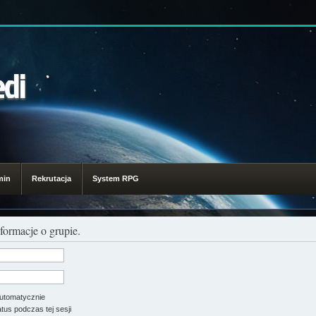
edi
min
Rekrutacja
System RPG
formacje o grupie.
utomatycznie
tus podczas tej sesji