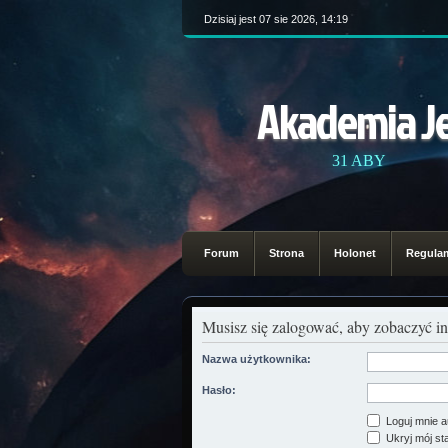
Dzisiaj jest 07 sie 2026, 14:19
Akademia J
31 ABY
Forum
Strona
Holonet
Regula
Musisz się zalogować, aby zobaczyć in
Nazwa użytkownika:
Hasło:
Loguj mnie a
Ukryj mój sta