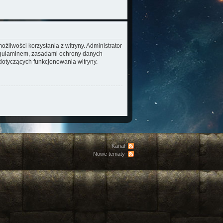
żliwości korzystania z witryny. Administrator
regulaminem, zasadami ochrony danych
otyczących funkcjonowania witryny.
Kanał
Nowe tematy