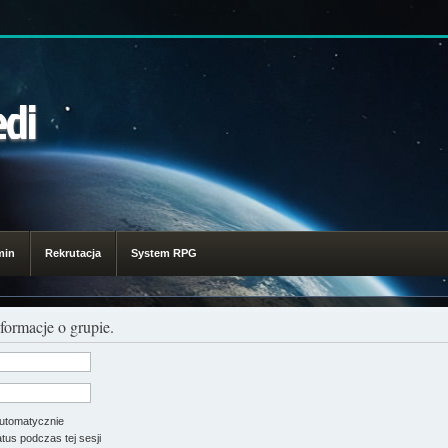
edi
min
Rekrutacja
System RPG
formacje o grupie.
utomatycznie
tus podczas tej sesji