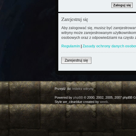
Zarejestruj się
Aby zalogować się, musisz być zarejestrowany
witryny może zarejestrowanym użytkownikom
osobowych oraz z odpowiedziami na często z
Regulamin
|
Zasady ochrony danych osob
Zarejestruj się
Przejdź do:
Indeks witryny
Powered by
phpBB
© 2000, 2002, 2005, 2007 phpBB G
Style
we_clearblue
created by
weeb
.