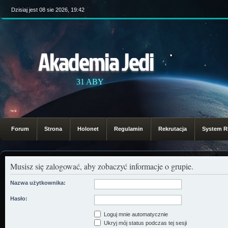
Dzisiaj jest 08 sie 2026, 19:42
Akademia Jedi
31 ABY
Forum
Strona
Holonet
Regulamin
Rekrutacja
System 
Musisz się zalogować, aby zobaczyć informacje o grupie.
Nazwa użytkownika:
Hasło:
Loguj mnie automatycznie
Ukryj mój status podczas tej sesji