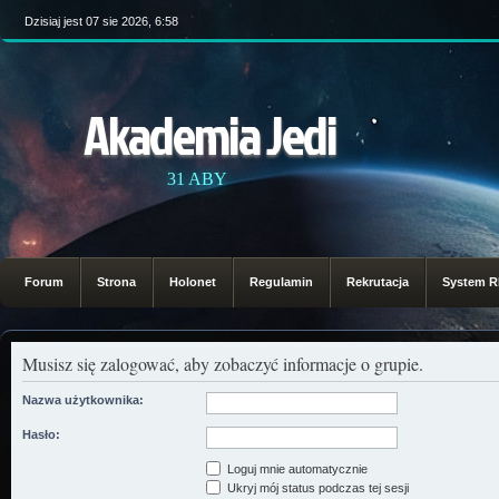
Dzisiaj jest 07 sie 2026, 6:58
Akademia Jedi
31 ABY
Forum
Strona
Holonet
Regulamin
Rekrutacja
System 
Musisz się zalogować, aby zobaczyć informacje o grupie.
Nazwa użytkownika:
Hasło:
Loguj mnie automatycznie
Ukryj mój status podczas tej sesji