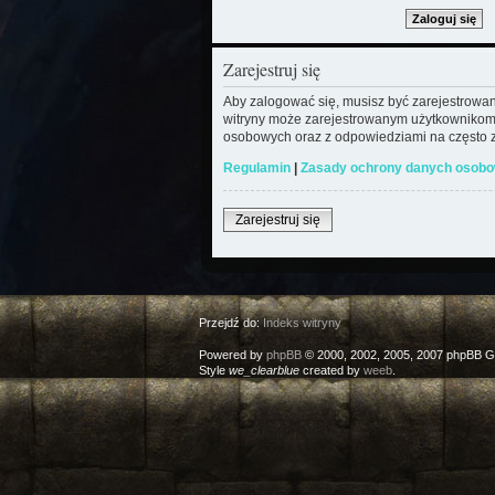
Zarejestruj się
Aby zalogować się, musisz być zarejestrowany
witryny może zarejestrowanym użytkownikom
osobowych oraz z odpowiedziami na często z
Regulamin
|
Zasady ochrony danych osob
Zarejestruj się
Przejdź do:
Indeks witryny
Powered by
phpBB
© 2000, 2002, 2005, 2007 phpBB G
Style
we_clearblue
created by
weeb
.