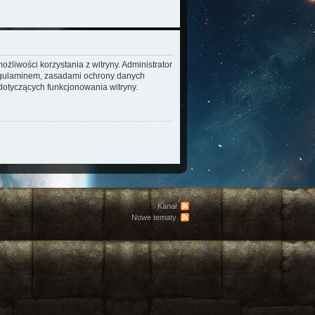
żliwości korzystania z witryny. Administrator
regulaminem, zasadami ochrony danych
otyczących funkcjonowania witryny.
Kanał
Nowe tematy