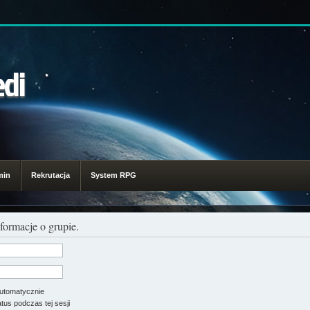
edi
min
Rekrutacja
System RPG
formacje o grupie.
utomatycznie
tus podczas tej sesji