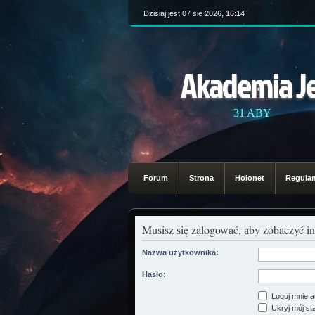
Dzisiaj jest 07 sie 2026, 16:14
Akademia J
31 ABY
Forum
Strona
Holonet
Regula
Musisz się zalogować, aby zobaczyć in
Nazwa użytkownika:
Hasło:
Loguj mnie a
Ukryj mój sta