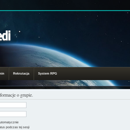
edi
min
Rekrutacja
System RPG
formacje o grupie.
utomatycznie
tus podczas tej sesji