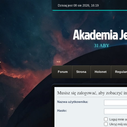
Dzisiaj jest 08 sie 2026, 16:19
Akademia J
31 ABY
Forum
Strona
Holonet
Regula
Musisz się zalogować, aby zobaczyć in
Nazwa użytkownika:
Hasło:
Loguj mnie a
Ukryj mój sta