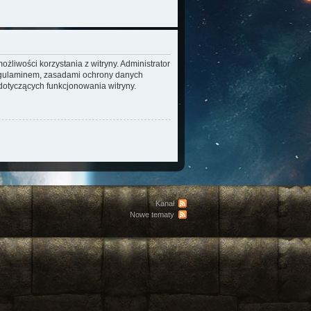
żliwości korzystania z witryny. Administrator
regulaminem, zasadami ochrony danych
otyczących funkcjonowania witryny.
Kanał
Nowe tematy