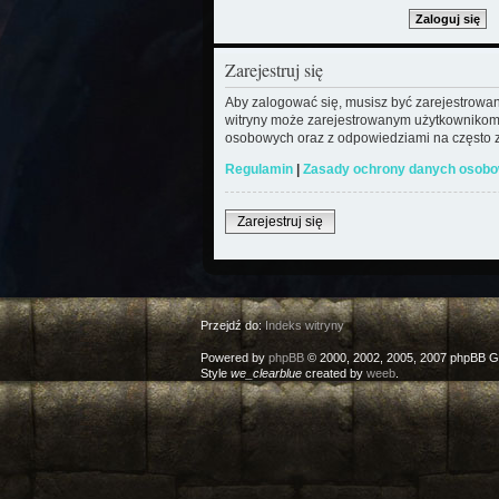
Zarejestruj się
Aby zalogować się, musisz być zarejestrowany
witryny może zarejestrowanym użytkownikom
osobowych oraz z odpowiedziami na często z
Regulamin
|
Zasady ochrony danych osob
Zarejestruj się
Przejdź do:
Indeks witryny
Powered by
phpBB
© 2000, 2002, 2005, 2007 phpBB G
Style
we_clearblue
created by
weeb
.