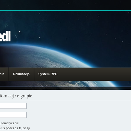
edi
min
Rekrutacja
System RPG
formacje o grupie.
utomatycznie
tus podczas tej sesji