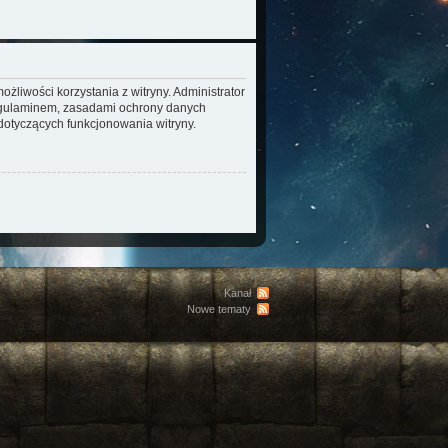
żliwości korzystania z witryny. Administrator
regulaminem, zasadami ochrony danych
otyczących funkcjonowania witryny.
Kanał
Nowe tematy