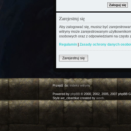
Zarejestruj się
Aby zalogować się, musisz być zarejestrowany
witryny może zarejestrowanym użytkownikom
osobowych oraz z odpowiedziami na często z
Regulamin
|
Zasady ochrony danych osob
Zarejestruj się
Przejdź do:
Indeks witryny
Powered by
phpBB
© 2000, 2002, 2005, 2007 phpBB G
Style
we_clearblue
created by
weeb
.