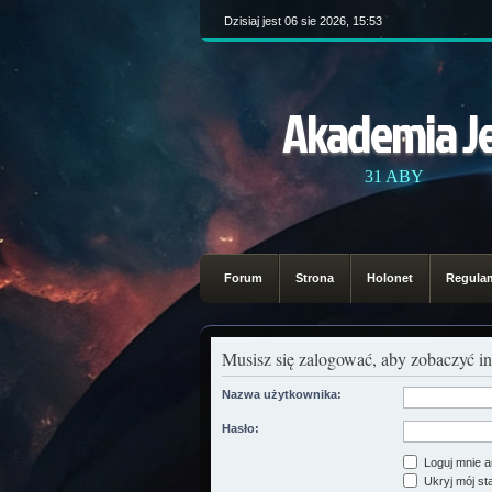
Dzisiaj jest 06 sie 2026, 15:53
Akademia J
31 ABY
Forum
Strona
Holonet
Regula
Musisz się zalogować, aby zobaczyć in
Nazwa użytkownika:
Hasło:
Loguj mnie a
Ukryj mój sta