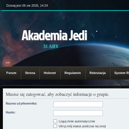
Dzisiaj jest 06 sie 2026, 14:24
Akademia Jedi
31 ABY
Forum
Strona
Holonet
Regulamin
Rekrutacja
System 
Musisz się zalogować, aby zobaczyć informacje o grupie.
Nazwa użytkownika:
Hasło:
Loguj mnie automatycznie
Ukryj mój status podczas tej sesji