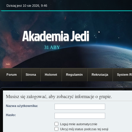
Dzisiaj jest 10 sie 2026, 9:46
Akademia Jedi
31 ABY
Forum
Strona
Holonet
Regulamin
Rekrutacja
System 
Musisz się zalogować, aby zobaczyć informacje o grupie.
Nazwa użytkownika:
Hasło:
Loguj mnie automatycznie
Ukryj mój status podczas tej sesji