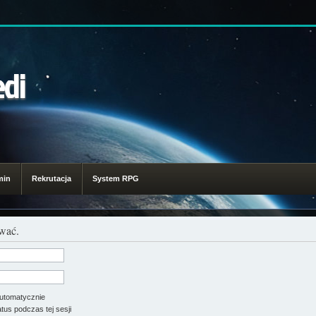
edi
min
Rekrutacja
System RPG
ować.
utomatycznie
tus podczas tej sesji