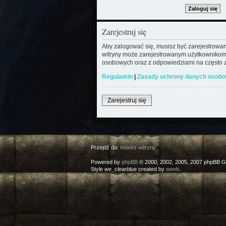
Zarejestruj się
Aby zalogować się, musisz być zarejestrowany
witryny może zarejestrowanym użytkownikom
osobowych oraz z odpowiedziami na często z
Regulamin
|
Zasady ochrony danych osob
Zarejestruj się
Przejdź do:
Indeks witryny
Powered by
phpBB
© 2000, 2002, 2005, 2007 phpBB G
Style
we_clearblue
created by
weeb
.