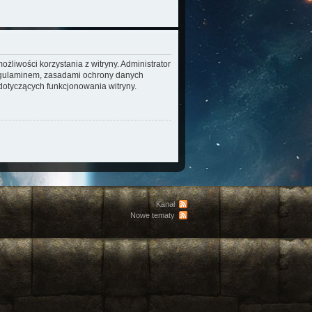
żliwości korzystania z witryny. Administrator
regulaminem, zasadami ochrony danych
otyczących funkcjonowania witryny.
Kanał
Nowe tematy