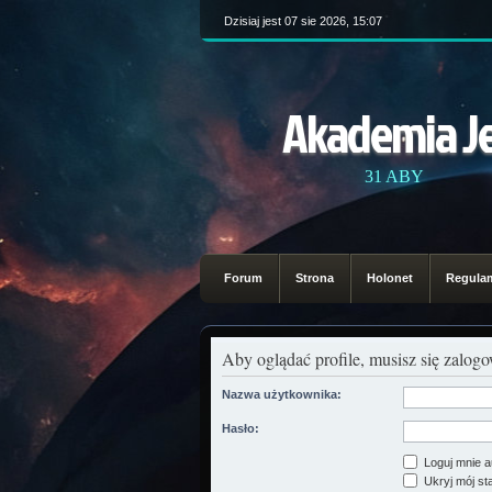
Dzisiaj jest 07 sie 2026, 15:07
Akademia J
31 ABY
Forum
Strona
Holonet
Regula
Aby oglądać profile, musisz się zalog
Nazwa użytkownika:
Hasło:
Loguj mnie a
Ukryj mój sta