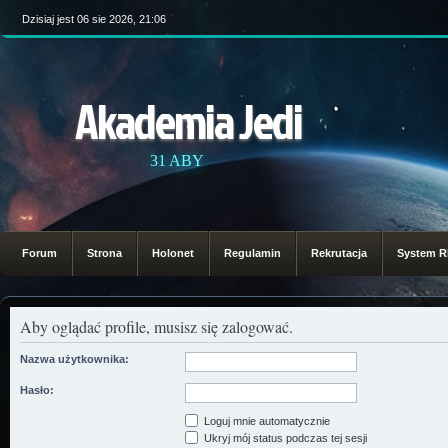
Dzisiaj jest 06 sie 2026, 21:06
Akademia Jedi
31 ABY
Forum
Strona
Holonet
Regulamin
Rekrutacja
System 
Aby oglądać profile, musisz się zalogować.
Nazwa użytkownika:
Hasło:
Loguj mnie automatycznie
Ukryj mój status podczas tej sesji