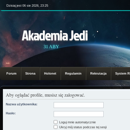
Dzisiaj jest 06 sie 2026, 23:25
Akademia Jedi
31 ABY
Forum
Strona
Holonet
Regulamin
Rekrutacja
System 
Aby oglądać profile, musisz się zalogować.
Nazwa użytkownika:
Hasło:
Loguj mnie automatycznie
Ukryj mój status podczas tej sesji