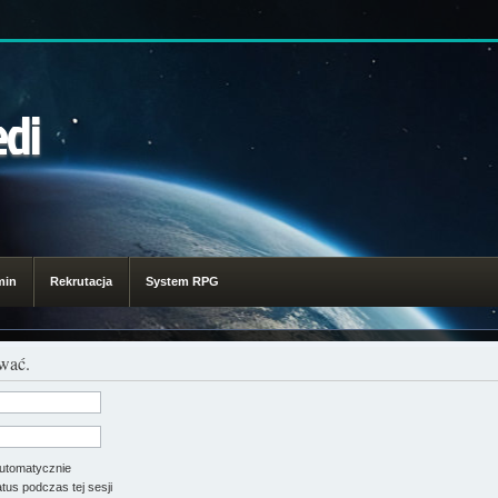
edi
min
Rekrutacja
System RPG
ować.
utomatycznie
tus podczas tej sesji