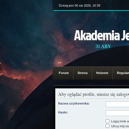
Dzisiaj jest 06 sie 2026, 16:39
Akademia J
31 ABY
Forum
Strona
Holonet
Regula
Aby oglądać profile, musisz się zalog
Nazwa użytkownika:
Hasło:
Loguj mnie a
Ukryj mój sta