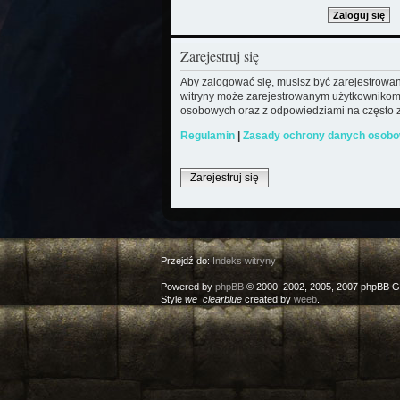
Zarejestruj się
Aby zalogować się, musisz być zarejestrowany
witryny może zarejestrowanym użytkownikom
osobowych oraz z odpowiedziami na często z
Regulamin
|
Zasady ochrony danych osob
Zarejestruj się
Przejdź do:
Indeks witryny
Powered by
phpBB
© 2000, 2002, 2005, 2007 phpBB G
Style
we_clearblue
created by
weeb
.