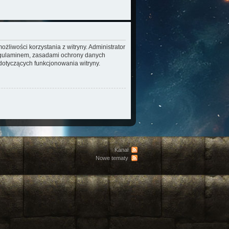
żliwości korzystania z witryny. Administrator
regulaminem, zasadami ochrony danych
otyczących funkcjonowania witryny.
Kanał
Nowe tematy