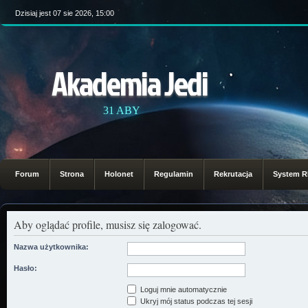
Dzisiaj jest 07 sie 2026, 15:00
Akademia Jedi
31 ABY
Forum
Strona
Holonet
Regulamin
Rekrutacja
System 
Aby oglądać profile, musisz się zalogować.
Nazwa użytkownika:
Hasło:
Loguj mnie automatycznie
Ukryj mój status podczas tej sesji