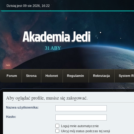
Dzisiaj jest 09 sie 2026, 16:22
Akademia Jedi
31 ABY
Forum
Strona
Holonet
Regulamin
Rekrutacja
System 
Aby oglądać profile, musisz się zalogować.
Nazwa użytkownika:
Hasło:
Loguj mnie automatycznie
Ukryj mój status podczas tej sesji