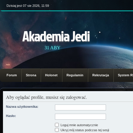
Dzisiaj jest 07 sie 2026, 11:59
Akademia Jedi
31 ABY
Forum
Strona
Holonet
Regulamin
Rekrutacja
System 
Aby oglądać profile, musisz się zalogować.
Nazwa użytkownika:
Hasło:
Loguj mnie automatycznie
Ukryj mój status podczas tej sesji