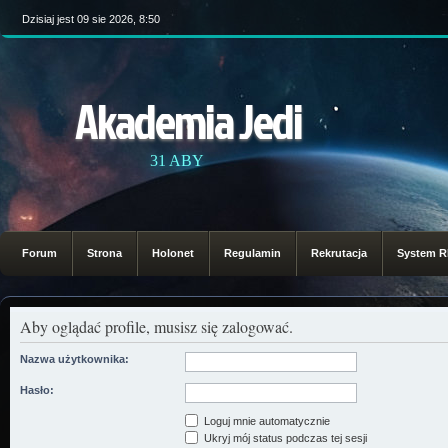
Dzisiaj jest 09 sie 2026, 8:50
Akademia Jedi
31 ABY
Forum
Strona
Holonet
Regulamin
Rekrutacja
System 
Aby oglądać profile, musisz się zalogować.
Nazwa użytkownika:
Hasło:
Loguj mnie automatycznie
Ukryj mój status podczas tej sesji