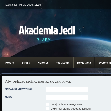
Dzisiaj jest 08 sie 2026, 11:15
Akademia Jedi
31 ABY
Forum
Strona
Holonet
Regulamin
Rekrutacja
System 
Aby oglądać profile, musisz się zalogować.
Nazwa użytkownika:
Hasło:
Loguj mnie automatycznie
Ukryj mój status podczas tej sesji