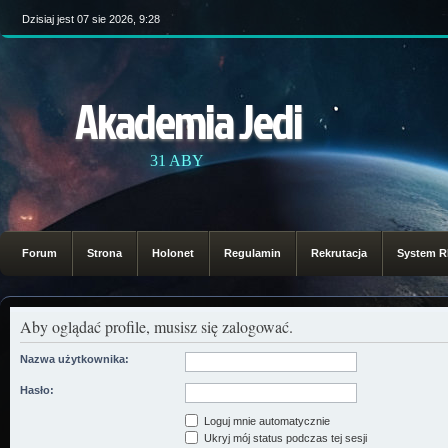
Dzisiaj jest 07 sie 2026, 9:28
Akademia Jedi
31 ABY
Forum
Strona
Holonet
Regulamin
Rekrutacja
System 
Aby oglądać profile, musisz się zalogować.
Nazwa użytkownika:
Hasło:
Loguj mnie automatycznie
Ukryj mój status podczas tej sesji