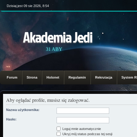
Dzisiaj jest 09 sie 2026, 8:54
Akademia Jedi
31 ABY
Forum
Strona
Holonet
Regulamin
Rekrutacja
System 
Aby oglądać profile, musisz się zalogować.
Nazwa użytkownika:
Hasło:
Loguj mnie automatycznie
Ukryj mój status podczas tej sesji