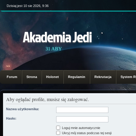
Dzisiaj jest 10 sie 2026, 9:36
Akademia Jedi
31 ABY
Forum
Strona
Holonet
Regulamin
Rekrutacja
System 
Aby oglądać profile, musisz się zalogować.
Nazwa użytkownika:
Hasło:
Loguj mnie automatycznie
Ukryj mój status podczas tej sesji