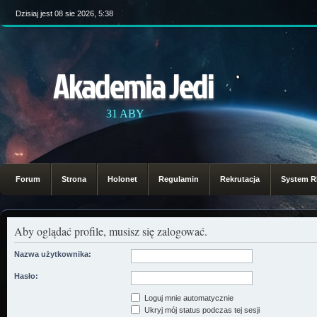
Dzisiaj jest 08 sie 2026, 5:38
Akademia Jedi
31 ABY
Forum
Strona
Holonet
Regulamin
Rekrutacja
System 
Aby oglądać profile, musisz się zalogować.
Nazwa użytkownika:
Hasło:
Loguj mnie automatycznie
Ukryj mój status podczas tej sesji