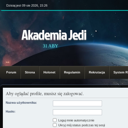
Dzisiaj jest 09 sie 2026, 15:26
Akademia Jedi
31 ABY
Forum
Strona
Holonet
Regulamin
Rekrutacja
System 
Aby oglądać profile, musisz się zalogować.
Nazwa użytkownika:
Hasło:
Loguj mnie automatycznie
Ukryj mój status podczas tej sesji