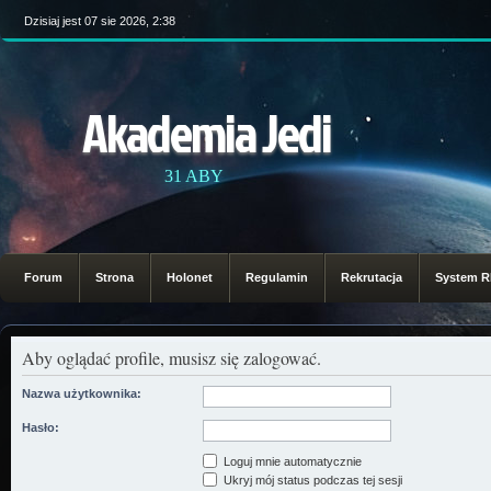
Dzisiaj jest 07 sie 2026, 2:38
Akademia Jedi
31 ABY
Forum
Strona
Holonet
Regulamin
Rekrutacja
System 
Aby oglądać profile, musisz się zalogować.
Nazwa użytkownika:
Hasło:
Loguj mnie automatycznie
Ukryj mój status podczas tej sesji