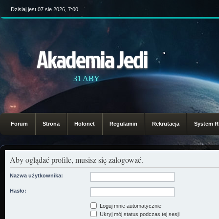
Dzisiaj jest 07 sie 2026, 7:00
Akademia Jedi
31 ABY
Forum
Strona
Holonet
Regulamin
Rekrutacja
System 
Aby oglądać profile, musisz się zalogować.
Nazwa użytkownika:
Hasło:
Loguj mnie automatycznie
Ukryj mój status podczas tej sesji