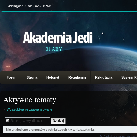
Dzisiaj jest 06 sie 2026, 10:59
Akademia Jedi
31 ABY
Forum
Strona
Holonet
Regulamin
Rekrutacja
System 
Aktywne tematy
Wyszukiwanie zaawansowane
Nie znaleziono elementów spełniających kryteria szukania.
Wyświetl posty nie starsz