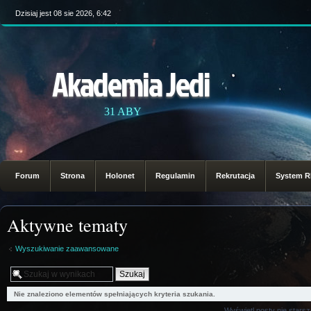
Dzisiaj jest 08 sie 2026, 6:42
Akademia Jedi
31 ABY
Forum
Strona
Holonet
Regulamin
Rekrutacja
System 
Aktywne tematy
Wyszukiwanie zaawansowane
Nie znaleziono elementów spełniających kryteria szukania.
Wyświetl posty nie starsz