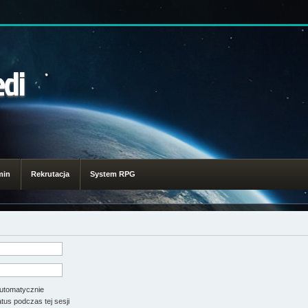
edi
min
Rekrutacja
System RPG
utomatycznie
tus podczas tej sesji