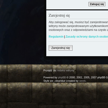
Zarejestruj się
Aby zalogować się, musisz być zarejestrowany
witryny może zarejestrowanym użytkownikom
osobowych oraz z odpowiedziami na często z
Regulamin
|
Zasady ochrony danych osob
Zarejestruj się
Przejdź do:
Indeks witryny
Powered by
phpBB
© 2000, 2002, 2005, 2007 phpBB G
Style
we_clearblue
created by
weeb
.