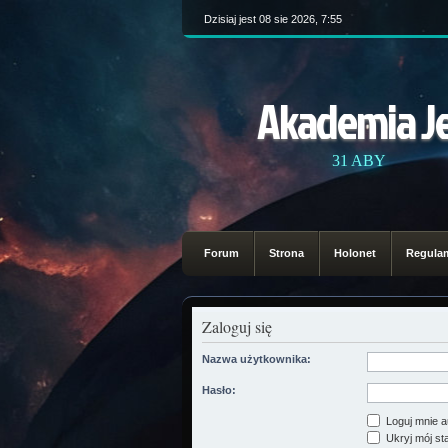
Dzisiaj jest 08 sie 2026, 7:55
Akademia J
31 ABY
Forum
Strona
Holonet
Regula
Zaloguj się
Nazwa użytkownika:
Hasło:
Loguj mnie a
Ukryj mój sta