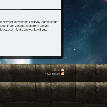
żliwości korzystania z witryny. Administrator
regulaminem, zasadami ochrony danych
otyczących funkcjonowania witryny.
Kanał
Nowe tematy