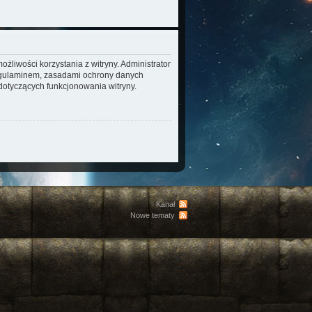
żliwości korzystania z witryny. Administrator
regulaminem, zasadami ochrony danych
otyczących funkcjonowania witryny.
Kanał
Nowe tematy