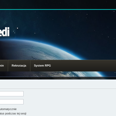
edi
min
Rekrutacja
System RPG
utomatycznie
tus podczas tej sesji