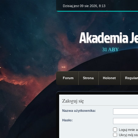
Dzisiaj jest 09 sie 2026, 8:13
Akademia J
31 ABY
Forum
Strona
Holonet
Regula
Zaloguj się
Nazwa użytkownika:
Hasło:
Loguj mnie a
Ukryj mój sta