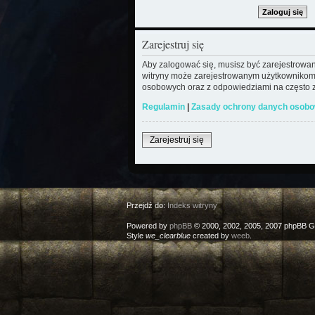
Zarejestruj się
Aby zalogować się, musisz być zarejestrowany
witryny może zarejestrowanym użytkownikom
osobowych oraz z odpowiedziami na często z
Regulamin
|
Zasady ochrony danych osob
Zarejestruj się
Przejdź do:
Indeks witryny
Powered by
phpBB
© 2000, 2002, 2005, 2007 phpBB G
Style
we_clearblue
created by
weeb
.