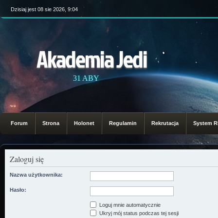
Dzisiaj jest 08 sie 2026, 9:04
Akademia Jedi
31 ABY
Forum
Strona
Holonet
Regulamin
Rekrutacja
System 
Zaloguj się
Nazwa użytkownika:
Hasło:
Loguj mnie automatycznie
Ukryj mój status podczas tej sesji