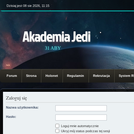
Dzisiaj jest 08 sie 2026, 11:15
Akademia Jedi
31 ABY
Forum
Strona
Holonet
Regulamin
Rekrutacja
System 
Zaloguj się
Nazwa użytkownika:
Hasło:
Loguj mnie automatycznie
Ukryj mój status podczas tej sesji