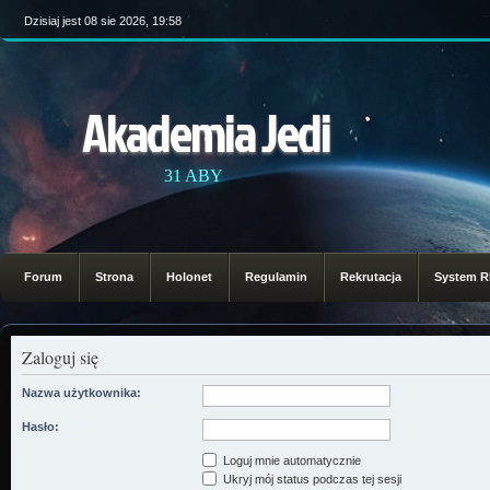
Dzisiaj jest 08 sie 2026, 19:58
Akademia Jedi
31 ABY
Forum
Strona
Holonet
Regulamin
Rekrutacja
System 
Zaloguj się
Nazwa użytkownika:
Hasło:
Loguj mnie automatycznie
Ukryj mój status podczas tej sesji